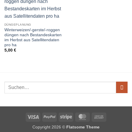
DÜNGEPLANUNG
Winterweizen/-gerste/-roggen
düngen nach Bestandeskarten
im Herbst aus Satellitendaten
pro ha
5,00
€
Visa
PayPal
Stripe
MasterCard
Cash
On
Copyright 2026 ©
Flatsome Theme
Delivery