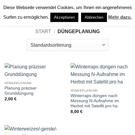
Zum
Diese Webseite verwendet Cookies, um Ihnen ein angenehmeres
0
Inhalt
Surfen zu ermöglichen.
Mehr dazu.
Akzeptieren
Abbrechen
springen
START
/
DÜNGEPLANUNG
DÜNGEPLANUNG
Planung präziser
DÜNGEPLANUNG
Grunddüngung
Winterraps düngen nach
2,00
€
Messung N-Aufnahme im
Herbst mit Satellit pro ha
8,00
€